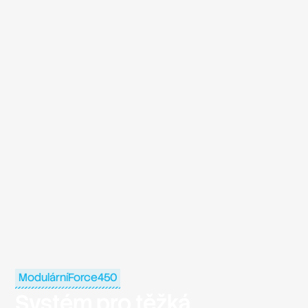
ModulárníForce450
Systém pro těžká