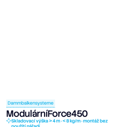
Dammbalkensysteme
ModulárníForce450
Skladovací výška > 4 m · < 8 kg/m · montáž bez
použití nářadí