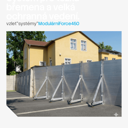
břemena a velká
ochranná vedení.
vzlet
“
systémy
“
ModulárníForce450
Slide 2 of 2.