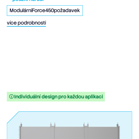
ModulárníForce450
požadavek
více podrobností
Individuální design pro každou aplikaci
ModulárníForce450