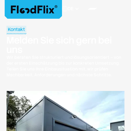
DE
Kontakt
Melden Sie sich gern bei
uns
Wir beraten Sie strukturiert und lösungsorientiert – von
der ersten Einschätzung bis zur konkreten Umsetzung.
Teilen Sie uns Ihre Einbausituation mit, wir prüfen
Machbarkeit, Anforderungen und nächste Schritte.