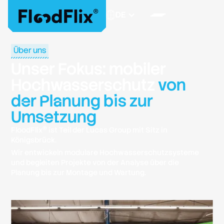
DE
Über uns
Unser Fokus: mobiler
Hochwasserschutz
von
der Planung bis zur
Umsetzung
®
FloodFlix
ist Teil der Lucas Group mit Sitz in
Königsbrück.
Wir entwickeln modulare Hochwasserschutzsysteme
und begleiten Projekte von der Analyse über die
Planung bis zur Montage und Wartung.